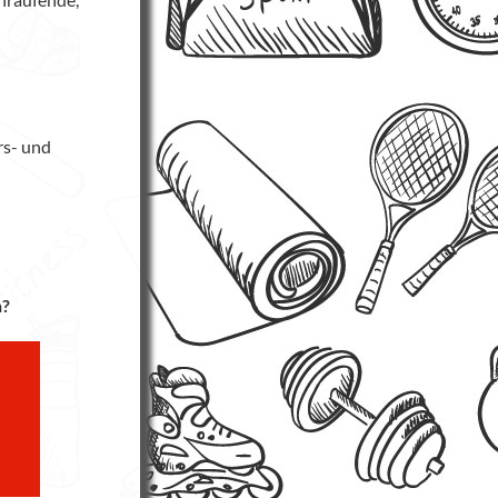
rs- und
n?