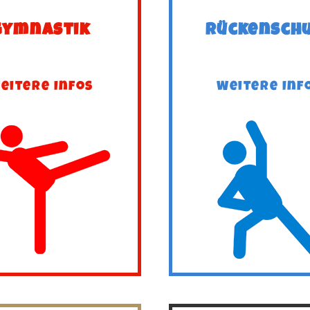
Gymnastik
Rückensch
eitere Infos
Weitere Inf