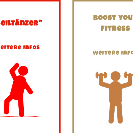
Boost yo
Seiltänzer"
Fitness
eitere Infos
Weitere Inf