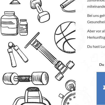
miteinande
Bei uns ge
Gesundhei
Aber vor a
Herkunfts
Du hast Lu
Du 