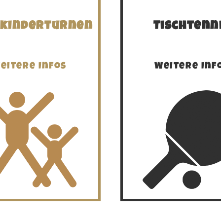
nkinderturnen
Tischtenn
eitere Infos
Weitere Inf