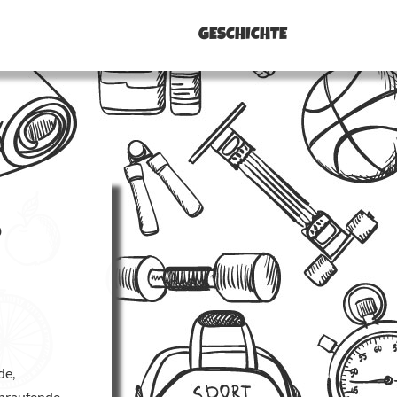
GESCHICHTE
?
de,
nraufende,