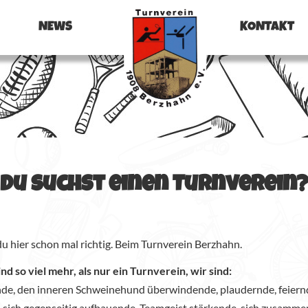
NEWS
KONTAKT
Du suchst einen Turnverein
u hier schon mal richtig. Beim Turnverein Berzhahn.
nd so viel mehr, als nur ein Turnverein, wir sind:
e, den inneren Schweinehund überwindende, plaudernde, feiern
 sich gegenseitig aufbauende, Teamgeist stärkende, sich zusamme