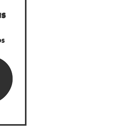
is
os