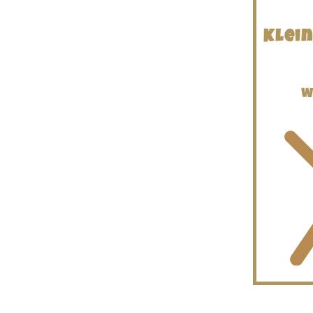
Klei
W